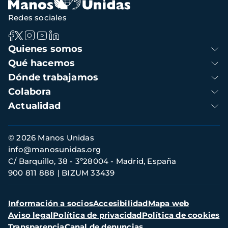
Redes sociales
Navegación
Quienes somos
principal
Qué hacemos
Dónde trabajamos
Colabora
Actualidad
Información
© 2026 Manos Unidas
de
info@manosunidas.org
contacto
C/ Barquillo, 38 - 3º28004 - Madrid, España
900 811 888
BIZUM 33439
Menú
Información a socios
Accesibilidad
Mapa web
secundario
Aviso legal
Política de privacidad
Política de cookies
Transparencia
Canal de denuncias