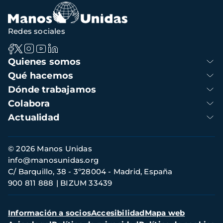
Redes sociales
Navegación
Quienes somos
principal
Qué hacemos
Dónde trabajamos
Colabora
Actualidad
Información
© 2026 Manos Unidas
de
info@manosunidas.org
contacto
C/ Barquillo, 38 - 3º28004 - Madrid, España
900 811 888
BIZUM 33439
Menú
Información a socios
Accesibilidad
Mapa web
secundario