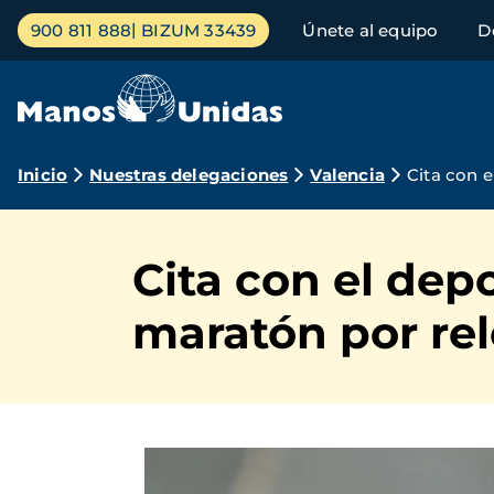
Pasar
Menú
900 811 888
BIZUM 33439
Únete al equipo
D
al
principal
contenido
principal
Ruta
Inicio
Nuestras delegaciones
Valencia
Cita con e
de
navegación
Cita con el depo
maratón por re