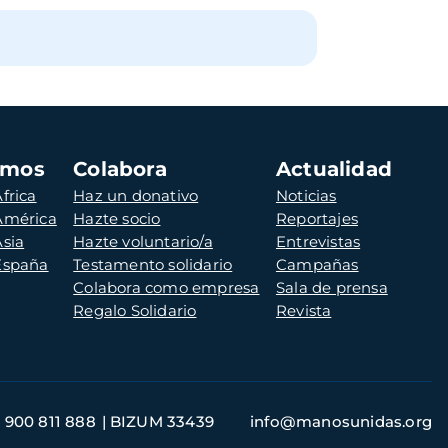
amos
Colabora
Actualidad
frica
Haz un donativo
Noticias
 América
Hazte socio
Reportajes
Asia
Hazte voluntario/a
Entrevistas
 España
Testamento solidario
Campañas
Colabora como empresa
Sala de prensa
Regalo Solidario
Revista
900 811 888
BIZUM 33439
info@manosunidas.org