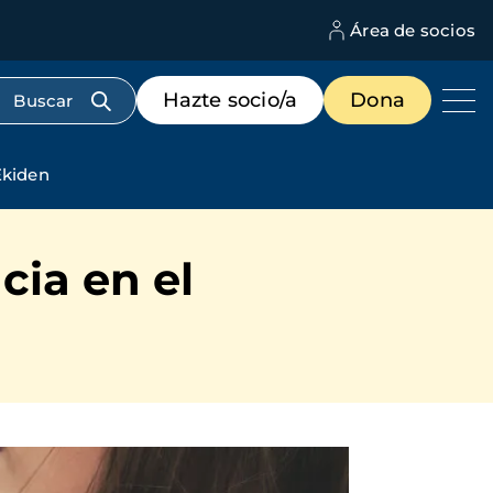
Área de socios
M
d
c
Menú
Hazte socio/a
Dona
d
de
us
destacados
cabecera
Ekiden
cia en el