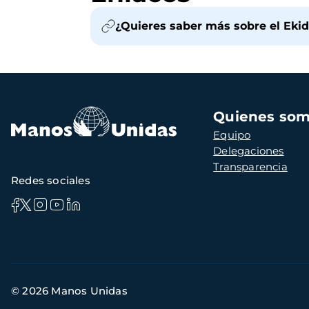
¿Quieres saber más sobre el Eki
Navegación
Quienes so
principal
Equipo
Delegaciones
Transparencia
Redes sociales
Información
© 2026 Manos Unidas
de
contacto