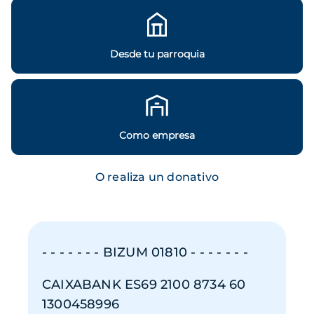
Desde tu parroquia
Como empresa
O realiza un donativo
- - - - - - - BIZUM 01810 - - - - - - -
CAIXABANK ES69 2100 8734 60
1300458996