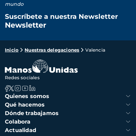
mundo
Suscríbete a nuestra Newsletter
Newsletter
Loading...
Ruta
Inicio
Nuestras delegaciones
Valencia
de
navegación
Redes sociales
Navegación
Quienes somos
principal
Qué hacemos
Dónde trabajamos
Colabora
Actualidad