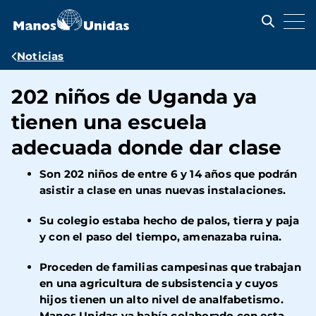
Pasar
al
contenido
principal
Ruta
Noticias
de
202 niños de Uganda ya
navegación
tienen una escuela
adecuada donde dar clase
Son 202 niños de entre 6 y 14 años que podrán
asistir a clase en unas nuevas instalaciones.
Su colegio estaba hecho de palos, tierra y paja
y con el paso del tiempo, amenazaba ruina.
Proceden de familias campesinas que trabajan
en una agricultura de subsistencia y cuyos
hijos tienen un alto nivel de analfabetismo.
Manos Unidas ya había colaborado con esta