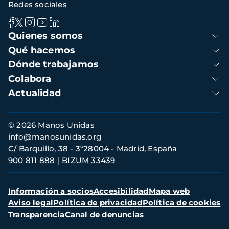
Redes sociales
Navegación
Quienes somos
principal
Qué hacemos
Dónde trabajamos
Colabora
Actualidad
Información
© 2026 Manos Unidas
de
info@manosunidas.org
contacto
C/ Barquillo, 38 - 3º28004 - Madrid, España
900 811 888
BIZUM 33439
Menú
Información a socios
Accesibilidad
Mapa web
secundario
Aviso legal
Política de privacidad
Política de cookies
Transparencia
Canal de denuncias