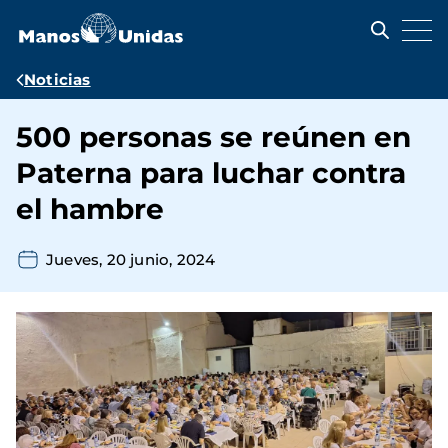
Pasar
al
contenido
principal
Ruta
Noticias
de
500 personas se reúnen en
navegación
Paterna para luchar contra
el hambre
Jueves, 20 junio, 2024