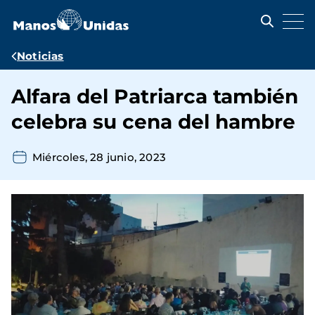
Pasar
al
contenido
principal
Ruta
Noticias
de
Alfara del Patriarca también
navegación
celebra su cena del hambre
Miércoles, 28 junio, 2023