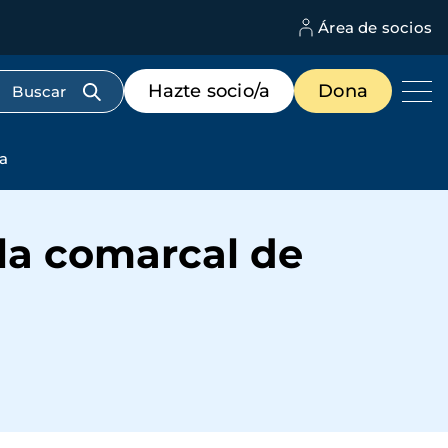
Área de socios
M
d
c
Menú
Hazte socio/a
Dona
d
de
us
destacados
cabecera
a
 la comarcal de