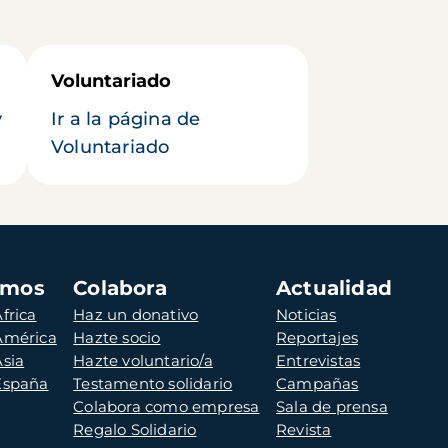
Voluntariado
y
Ir a la página de
Voluntariado
amos
Colabora
Actualidad
frica
Haz un donativo
Noticias
 América
Hazte socio
Reportajes
Asia
Hazte voluntario/a
Entrevistas
 España
Testamento solidario
Campañas
Colabora como empresa
Sala de prensa
Regalo Solidario
Revista