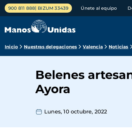
Pasar
Menú
900 811 888
BIZUM 33439
Únete al equipo
D
al
principal
contenido
principal
Ruta
Inicio
Nuestras delegaciones
Valencia
Noticias
de
navegación
Belenes artesan
Ayora
Lunes, 10 octubre, 2022