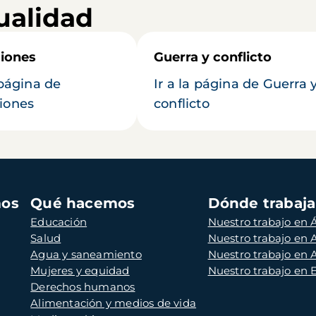
ualidad
iones
Guerra y conflicto
 página de
Ir a la página de Guerra 
iones
conflicto
mos
Qué hacemos
Dónde trabaj
Educación
Nuestro trabajo en Á
Salud
Nuestro trabajo en
Agua y saneamiento
Nuestro trabajo en 
Mujeres y equidad
Nuestro trabajo en
Derechos humanos
Alimentación y medios de vida