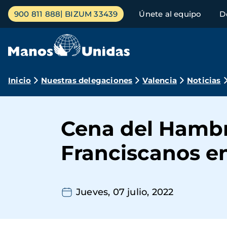
Pasar
Menú
900 811 888
BIZUM 33439
Únete al equipo
D
al
principal
contenido
principal
Ruta
Inicio
Nuestras delegaciones
Valencia
Noticias
de
navegación
Cena del Hambr
Franciscanos e
Jueves, 07 julio, 2022