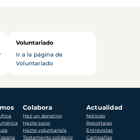
Voluntariado
y
Ir a la página de
Voluntariado
amos
Colabora
Actualidad
frica
Haz un donativo
Noticias
 América
Hazte socio
Reportajes
Asia
Hazte voluntario/a
Entrevistas
 España
Testamento solidario
Campañas