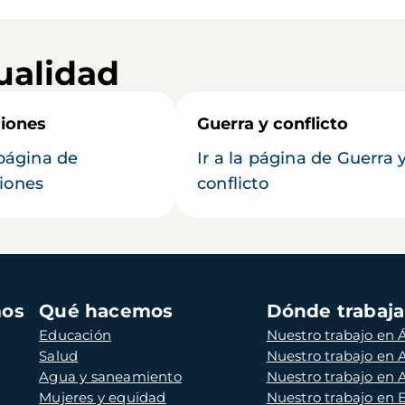
ualidad
iones
Guerra y conflicto
 página de
Ir a la página de Guerra 
iones
conflicto
mos
Qué hacemos
Dónde trabaj
Educación
Nuestro trabajo en Á
Salud
Nuestro trabajo en
Agua y saneamiento
Nuestro trabajo en 
Mujeres y equidad
Nuestro trabajo en