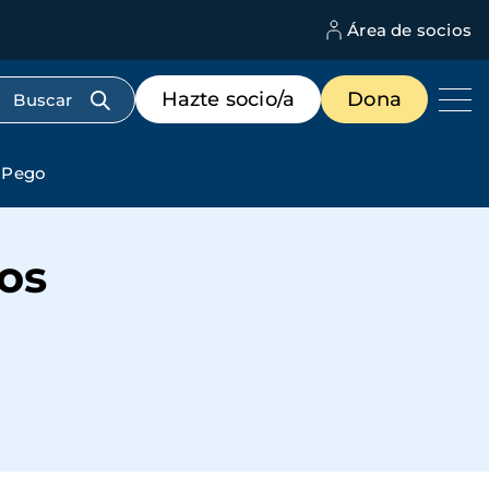
Área de socios
M
d
c
Menú
Hazte socio/a
Dona
d
de
us
destacados
cabecera
n Pego
os