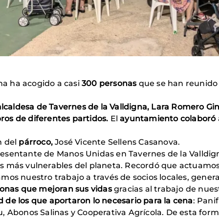
gna ha acogido a casi
300 personas
que se han reunido 
alcaldesa de Tavernes de la Valldigna, Lara Romero Gi
os de diferentes partidos.
El
ayuntamiento colaboró
n del
párroco,
José Vicente Sellens Casanova.
epresentante de Manos Unidas en Tavernes de la Valldig
s más vulnerables del planeta. Recordó que actuamos e
mos nuestro trabajo a través de socios locales, gener
onas que mejoran sus vidas
gracias al trabajo de nue
 de los que aportaron lo necesario para la cena
: Pani
, Abonos Salinas y Cooperativa Agrícola. De esta forma