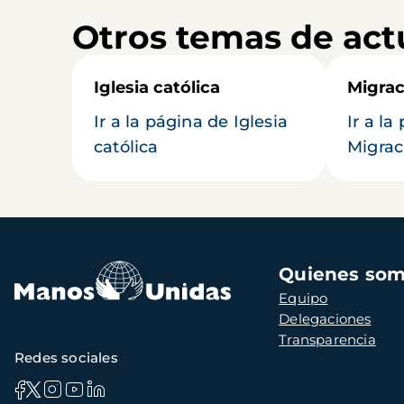
Otros temas de act
Iglesia católica
Migrac
Ir a la página de Iglesia
Ir a la
católica
Migrac
Navegación
Quienes so
principal
Equipo
Delegaciones
Transparencia
Redes sociales