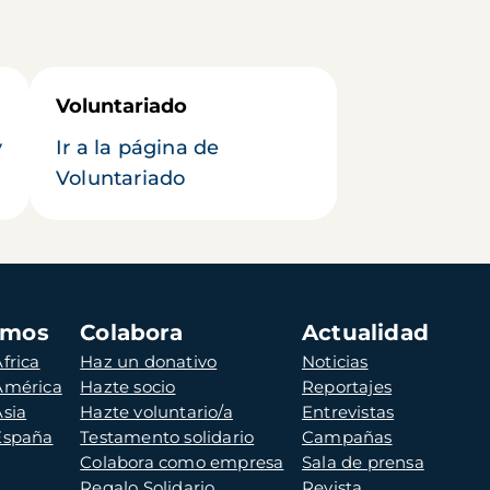
Voluntariado
y
Ir a la página de
Voluntariado
amos
Colabora
Actualidad
frica
Haz un donativo
Noticias
 América
Hazte socio
Reportajes
Asia
Hazte voluntario/a
Entrevistas
 España
Testamento solidario
Campañas
Colabora como empresa
Sala de prensa
Regalo Solidario
Revista