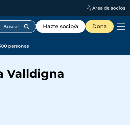
Área de socios
M
d
c
Menú
Hazte socio/a
Dona
d
de
us
destacados
cabecera
 300 personas
a Valldigna