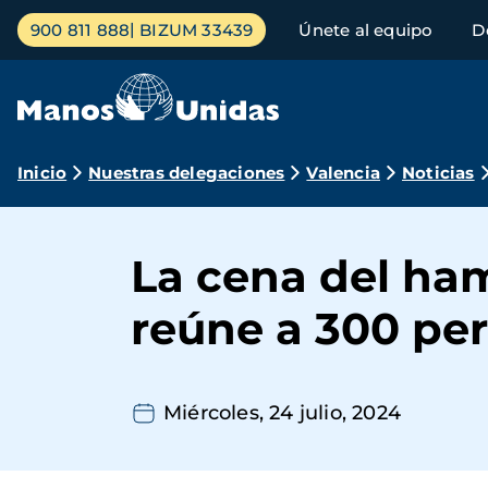
Pasar
Menú
900 811 888
BIZUM 33439
Únete al equipo
D
al
principal
contenido
principal
Ruta
Inicio
Nuestras delegaciones
Valencia
Noticias
de
navegación
La cena del ham
reúne a 300 pe
Miércoles, 24 julio, 2024