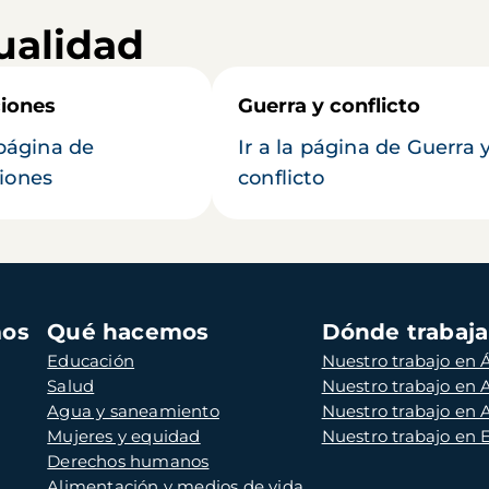
ualidad
iones
Guerra y conflicto
 página de
Ir a la página de Guerra 
iones
conflicto
mos
Qué hacemos
Dónde trabaj
Educación
Nuestro trabajo en Á
Salud
Nuestro trabajo en
Agua y saneamiento
Nuestro trabajo en 
Mujeres y equidad
Nuestro trabajo en
Derechos humanos
Alimentación y medios de vida