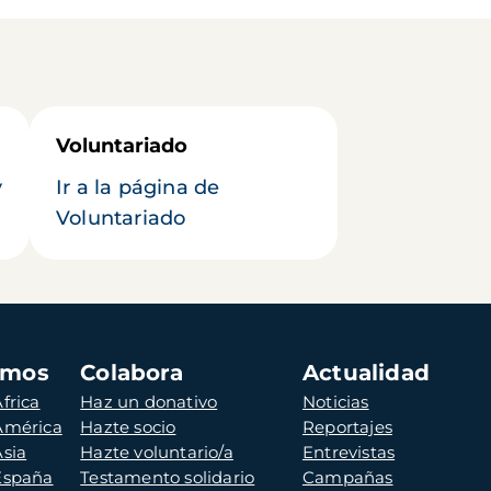
Voluntariado
y
Ir a la página de
Voluntariado
amos
Colabora
Actualidad
frica
Haz un donativo
Noticias
 América
Hazte socio
Reportajes
Asia
Hazte voluntario/a
Entrevistas
 España
Testamento solidario
Campañas