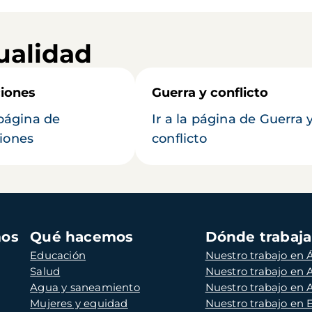
ualidad
iones
Guerra y conflicto
 página de
Ir a la página de Guerra 
iones
conflicto
mos
Qué hacemos
Dónde trabaj
Educación
Nuestro trabajo en Á
Salud
Nuestro trabajo en
Agua y saneamiento
Nuestro trabajo en 
Mujeres y equidad
Nuestro trabajo en