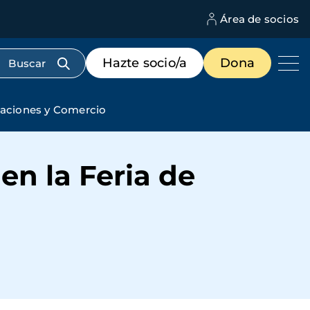
Área de socios
M
d
c
Menú
Hazte socio/a
Dona
d
de
us
destacados
cabecera
ciaciones y Comercio
en la Feria de