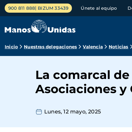
Pasar
Menú
900 811 888
BIZUM 33439
Únete al equipo
D
al
principal
contenido
principal
Ruta
Inicio
Nuestras delegaciones
Valencia
Noticias
de
navegación
La comarcal de 
Asociaciones y
Lunes, 12 mayo, 2025