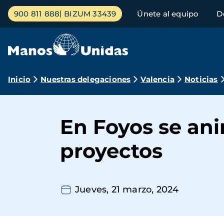
Pasar
Menú
900 811 888
BIZUM 33439
Únete al equipo
D
al
principal
contenido
principal
Ruta
Inicio
Nuestras delegaciones
Valencia
Noticias
de
navegación
En Foyos se an
proyectos
Jueves, 21 marzo, 2024