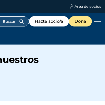
Área de socios
M
d
c
Menú
Hazte socio/a
Dona
d
de
us
destacados
cabecera
nuestros