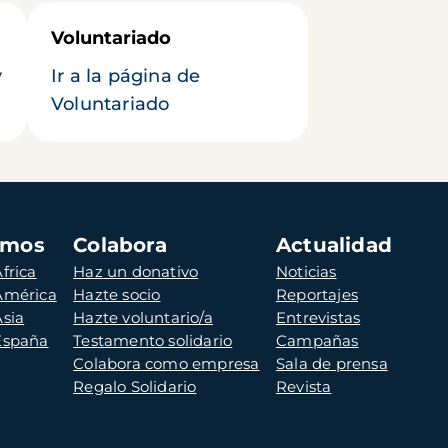
Voluntariado
y
Ir a la página de
Voluntariado
amos
Colabora
Actualidad
frica
Haz un donativo
Noticias
 América
Hazte socio
Reportajes
Asia
Hazte voluntario/a
Entrevistas
 España
Testamento solidario
Campañas
Colabora como empresa
Sala de prensa
Regalo Solidario
Revista