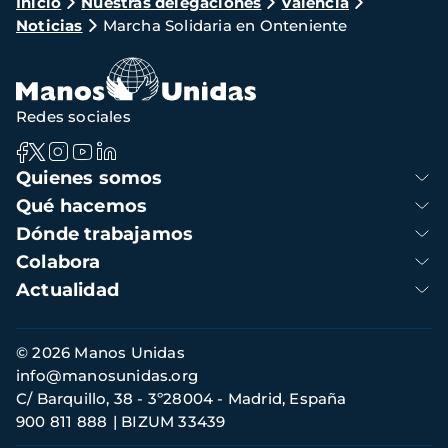
Ruta
Inicio
Nuestras delegaciones
Valencia
Noticias
Marcha Solidaria en Onteniente
de
navegación
Redes sociales
Navegación
Quienes somos
principal
Qué hacemos
Dónde trabajamos
Colabora
Actualidad
Información
© 2026 Manos Unidas
de
info@manosunidas.org
contacto
C/ Barquillo, 38 - 3º28004 - Madrid, España
900 811 888
BIZUM 33439