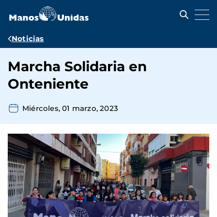
Pasar
al
contenido
principal
Ruta
Noticias
de
Marcha Solidaria en
navegación
Onteniente
Miércoles, 01 marzo, 2023