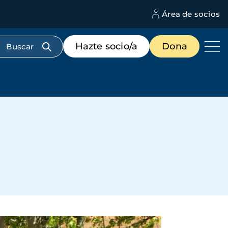
Área de socios
M
d
c
Menú
Hazte socio/a
Dona
d
de
us
destacados
cabecera