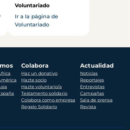
Voluntariado
y
Ir a la página de
Voluntariado
amos
Colabora
Actualidad
frica
Haz un donativo
Noticias
 América
Hazte socio
Reportajes
Asia
Hazte voluntario/a
Entrevistas
 España
Testamento solidario
Campañas
Colabora como empresa
Sala de prensa
Regalo Solidario
Revista