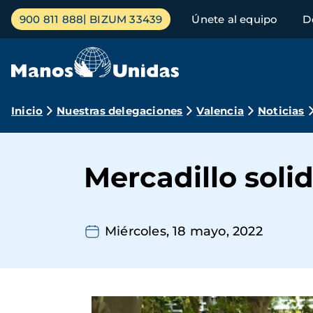
Pasar
Menú
900 811 888
BIZUM 33439
Únete al equipo
D
al
principal
contenido
principal
Ruta
Inicio
Nuestras delegaciones
Valencia
Noticias
de
navegación
Mercadillo solid
Miércoles, 18 mayo, 2022