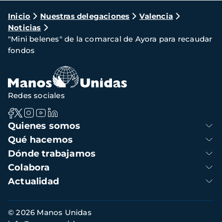
Ruta
Inicio
Nuestras delegaciones
Valencia
Noticias
de
"Mini belenes" de la comarcal de Ayora para recaudar
navegación
fondos
Redes sociales
Navegación
Quienes somos
principal
Qué hacemos
Dónde trabajamos
Colabora
Actualidad
Información
© 2026 Manos Unidas
de