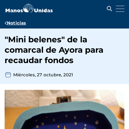
Pasar
al
contenido
principal
Ruta
Noticias
de
"Mini belenes" de la
navegación
comarcal de Ayora para
recaudar fondos
Miércoles, 27 octubre, 2021