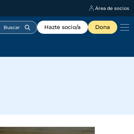
Área de socios
M
d
c
Menú
Hazte socio/a
Dona
d
de
us
destacados
cabecera