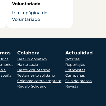
Voluntariado
y
Ir a la página de
Voluntariado
amos
Colabora
Actualidad
frica
Haz un donativo
Noticias
 América
Hazte socio
Reportajes
Asia
Hazte voluntario/a
Entrevistas
 España
Testamento solidario
Campañas
Colabora como empresa
Sala de prensa
Regalo Solidario
Revista