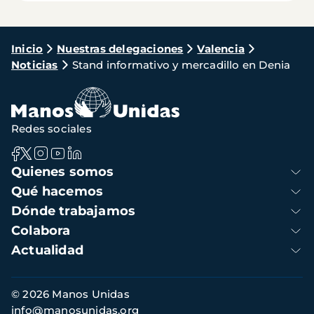
Ruta
Inicio
Nuestras delegaciones
Valencia
Noticias
Stand informativo y mercadillo en Denia
de
navegación
Redes sociales
Navegación
Quienes somos
principal
Qué hacemos
Dónde trabajamos
Colabora
Actualidad
Información
© 2026 Manos Unidas
de
info@manosunidas.org