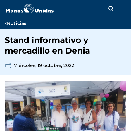
Pasar
al
contenido
principal
Ruta
Noticias
de
Stand informativo y
navegación
mercadillo en Denia
Miércoles, 19 octubre, 2022