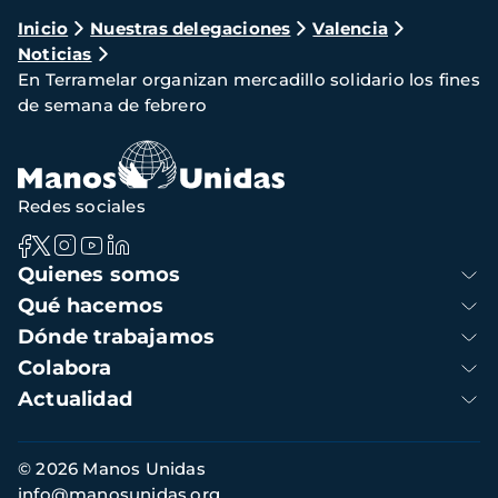
Ruta
Inicio
Nuestras delegaciones
Valencia
Noticias
de
En Terramelar organizan mercadillo solidario los fines
navegación
de semana de febrero
Redes sociales
Navegación
Quienes somos
principal
Qué hacemos
Dónde trabajamos
Colabora
Actualidad
Información
© 2026 Manos Unidas
de
info@manosunidas.org