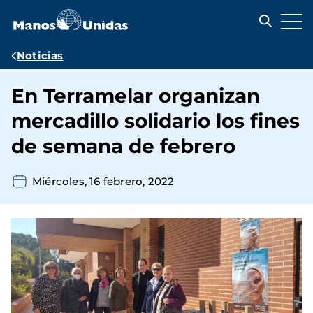
Pasar
al
contenido
principal
Ruta
Noticias
de
En Terramelar organizan
navegación
mercadillo solidario los fines
de semana de febrero
Miércoles, 16 febrero, 2022