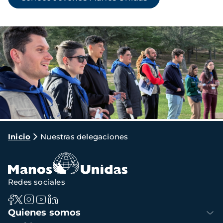
Imagen
Ruta
Inicio
Nuestras delegaciones
de
navegación
Redes sociales
Navegación
Quienes somos
principal