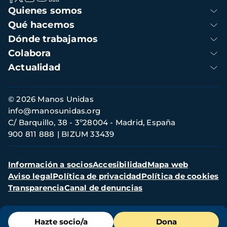
Navegación
Quienes somos
principal
Qué hacemos
Dónde trabajamos
Colabora
Actualidad
Información
© 2026 Manos Unidas
de
info@manosunidas.org
contacto
C/ Barquillo, 38 - 3º28004 - Madrid, España
900 811 888
BIZUM 33439
Menú
Información a socios
Accesibilidad
Mapa web
secundario
Aviso legal
Política de privacidad
Política de cookies
Transparencia
Canal de denuncias
Menú
Hazte socio/a
Dona
de