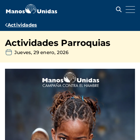
Pasar
al
contenido
principal
Ruta
Actividades
de
Actividades Parroquias
navegación
Jueves, 29 enero, 2026