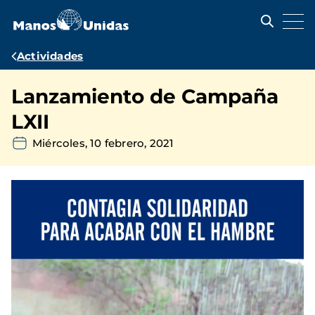
Pasar
al
contenido
principal
Ruta
Actividades
de
Lanzamiento de Campaña
navegación
LXII
Miércoles, 10 febrero, 2021