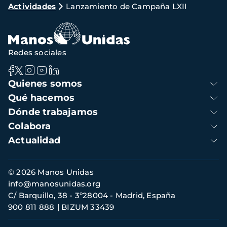
Actividades
Lanzamiento de Campaña LXII
de
navegación
Redes sociales
Navegación
Quienes somos
principal
Qué hacemos
Dónde trabajamos
Colabora
Actualidad
Información
© 2026 Manos Unidas
de
info@manosunidas.org
contacto
C/ Barquillo, 38 - 3º28004 - Madrid, España
900 811 888
BIZUM 33439