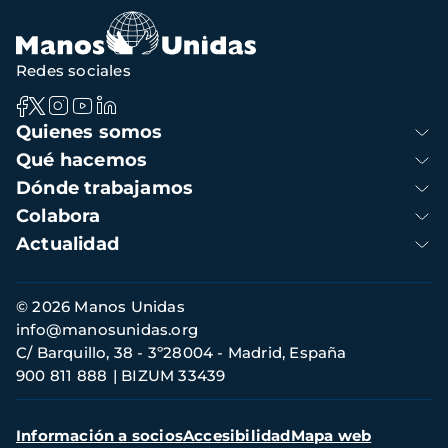
Redes sociales
Navegación
Quienes somos
principal
Qué hacemos
Dónde trabajamos
Colabora
Actualidad
Información
© 2026 Manos Unidas
de
info@manosunidas.org
contacto
C/ Barquillo, 38 - 3º28004 - Madrid, España
900 811 888
BIZUM 33439
Menú
Información a socios
Accesibilidad
Mapa web