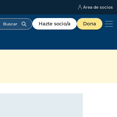
Área de socios
M
d
c
Menú
Hazte socio/a
Dona
d
de
us
destacados
cabecera