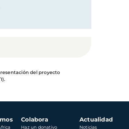
 presentación del proyecto
).
amos
Colabora
Actualidad
frica
Haz un donativo
Noticias