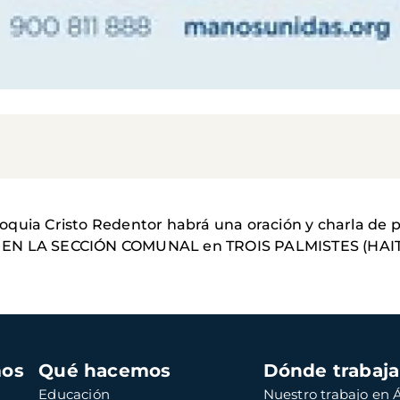
arroquia Cristo Redentor habrá una oración y charla de
N LA SECCIÓN COMUNAL en TROIS PALMISTES (HAITI
mos
Qué hacemos
Dónde trabaj
Educación
Nuestro trabajo en Á