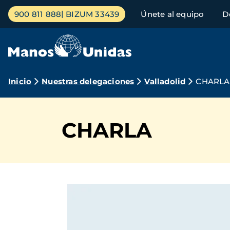
Pasar
Menú
900 811 888
BIZUM 33439
Únete al equipo
D
al
principal
contenido
principal
Ruta
Inicio
Nuestras delegaciones
Valladolid
CHARLA
de
navegación
CHARLA