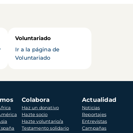
Voluntariado
y
Ir a la página de
Voluntariado
amos
Colabora
Actualidad
frica
Haz un donativo
Noticias
 América
Hazte socio
Reportajes
Asia
Hazte voluntario/a
Entrevistas
 España
Testamento solidario
Campañas