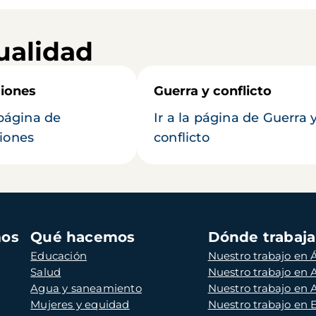
ualidad
iones
Guerra y conflicto
 página de
Ir a la página de Guerra 
iones
conflicto
mos
Qué hacemos
Dónde trabaj
Educación
Nuestro trabajo en Á
Salud
Nuestro trabajo en
Agua y saneamiento
Nuestro trabajo en 
Mujeres y equidad
Nuestro trabajo en