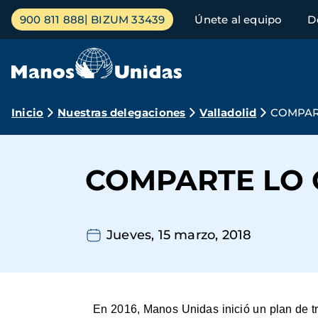
Pasar
Menú
900 811 888
BIZUM 33439
Únete al equipo
D
al
principal
contenido
principal
Ruta
Inicio
Nuestras delegaciones
Valladolid
COMPAR
de
navegación
COMPARTE LO 
Jueves, 15 marzo, 2018
En 2016, Manos Unidas inició un plan de tra