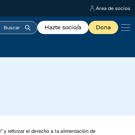
Área de socios
M
d
c
Menú
Hazte socio/a
Dona
d
de
us
destacados
cabecera
” y reforzar el derecho a la alimentación de