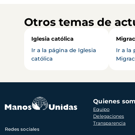
Otros temas de act
Iglesia católica
Migrac
Ir a la página de Iglesia
Ir a la
católica
Migrac
Navegación
Quienes so
principal
Equipo
Delegaciones
Transparencia
Redes sociales