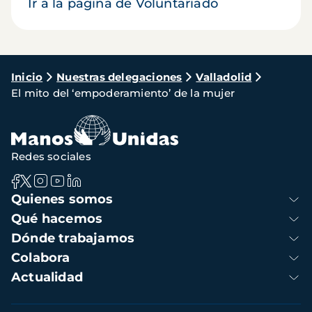
Ir a la página de Voluntariado
Ruta
Inicio
Nuestras delegaciones
Valladolid
El mito del ‘empoderamiento’ de la mujer
de
navegación
Redes sociales
Navegación
Quienes somos
principal
Qué hacemos
Dónde trabajamos
Colabora
Actualidad