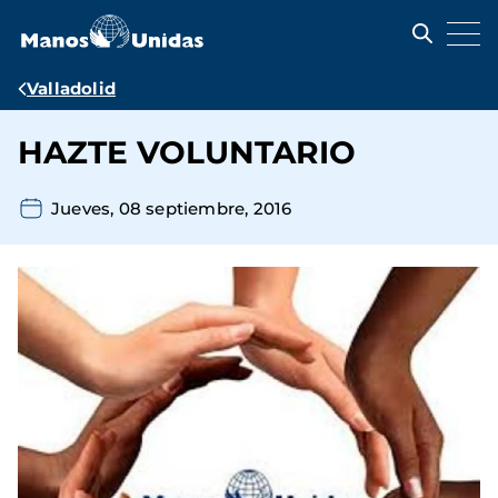
Pasar
al
contenido
principal
Ruta
Valladolid
de
HAZTE VOLUNTARIO
navegación
Jueves, 08 septiembre, 2016