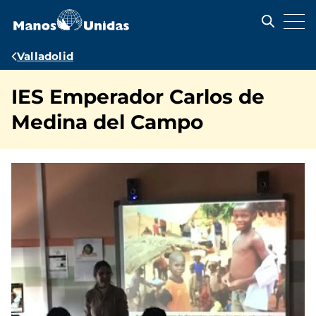
Pasar
al
contenido
principal
Ruta
Valladolid
de
IES Emperador Carlos de
navegación
Medina del Campo