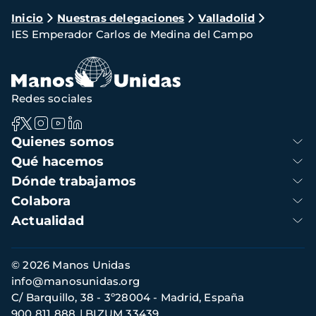
Ruta
Inicio
Nuestras delegaciones
Valladolid
IES Emperador Carlos de Medina del Campo
de
navegación
Redes sociales
Navegación
Quienes somos
principal
Qué hacemos
Dónde trabajamos
Colabora
Actualidad
Información
© 2026 Manos Unidas
de
info@manosunidas.org
contacto
C/ Barquillo, 38 - 3º28004 - Madrid, España
900 811 888
BIZUM 33439