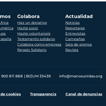
amos
Colabora
Actualidad
frica
Haz un donativo
Noticias
 América
Hazte socio
Reportajes
Asia
Hazte voluntario/a
Entrevistas
 España
Testamento solidario
Campañas
Colabora como empresa
Sala de prensa
Regalo Solidario
Revista
900 811 888
BIZUM 33439
info@manosunidas.org
 de cookies
Transparencia
Canal de denuncias