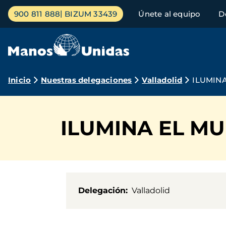
Pasar
Menú
900 811 888
BIZUM 33439
Únete al equipo
D
al
principal
contenido
principal
Ruta
Inicio
Nuestras delegaciones
Valladolid
ILUMIN
de
navegación
ILUMINA EL M
Delegación
Valladolid