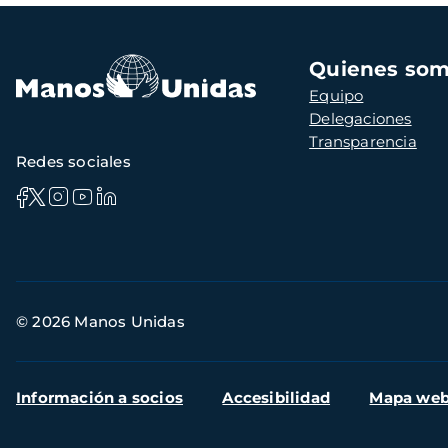
Navegación
Quienes so
principal
Equipo
Delegaciones
Transparencia
Redes sociales
Información
© 2026 Manos Unidas
de
contacto
Menú
Información a socios
Accesibilidad
Mapa we
secundario