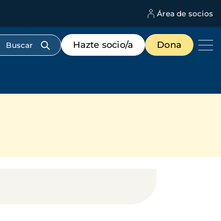
Área de socios
M
d
c
Menú
Hazte socio/a
Dona
d
de
us
destacados
cabecera