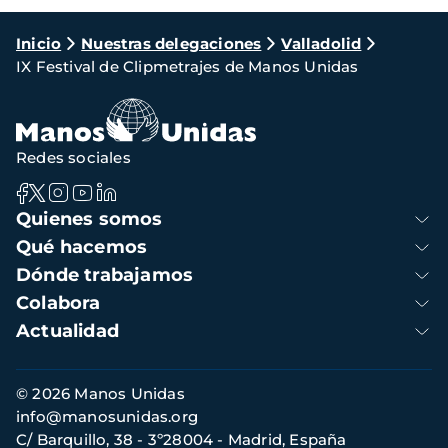
Ruta
Inicio
Nuestras delegaciones
Valladolid
IX Festival de Clipmetrajes de Manos Unidas
de
navegación
Redes sociales
Navegación
Quienes somos
principal
Qué hacemos
Dónde trabajamos
Colabora
Actualidad
Información
© 2026 Manos Unidas
de
info@manosunidas.org
contacto
C/ Barquillo, 38 - 3º28004 - Madrid, España