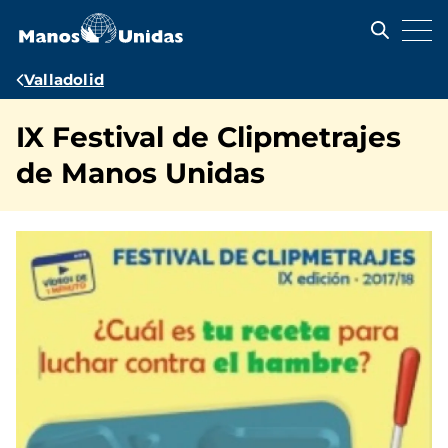
Pasar
al
contenido
principal
Ruta
Valladolid
de
IX Festival de Clipmetrajes
navegación
de Manos Unidas