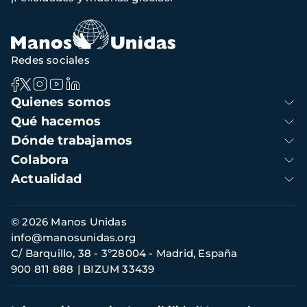
navegación
Redes sociales
Navegación
Quienes somos
principal
Qué hacemos
Dónde trabajamos
Colabora
Actualidad
Información
© 2026 Manos Unidas
de
info@manosunidas.org
contacto
C/ Barquillo, 38 - 3º28004 - Madrid, España
900 811 888
BIZUM 33439