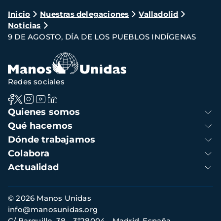
Ruta
Inicio
Nuestras delegaciones
Valladolid
Noticias
de
9 DE AGOSTO, DÍA DE LOS PUEBLOS INDÍGENAS
navegación
Redes sociales
Navegación
Quienes somos
principal
Qué hacemos
Dónde trabajamos
Colabora
Actualidad
Información
© 2026 Manos Unidas
de
info@manosunidas.org
contacto
C/ Barquillo, 38 - 3º28004 - Madrid, España