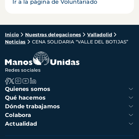
Ir a la página de Voluntariado
Ruta
Inicio
Nuestras delegaciones
Valladolid
Noticias
CENA SOLIDARIA “VALLE DEL BOTIJAS”
de
navegación
Redes sociales
Navegación
Quienes somos
principal
Qué hacemos
Dónde trabajamos
Colabora
Actualidad