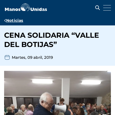
Pasar
al
contenido
principal
Ruta
Noticias
de
CENA SOLIDARIA “VALLE
navegación
DEL BOTIJAS”
Martes, 09 abril, 2019