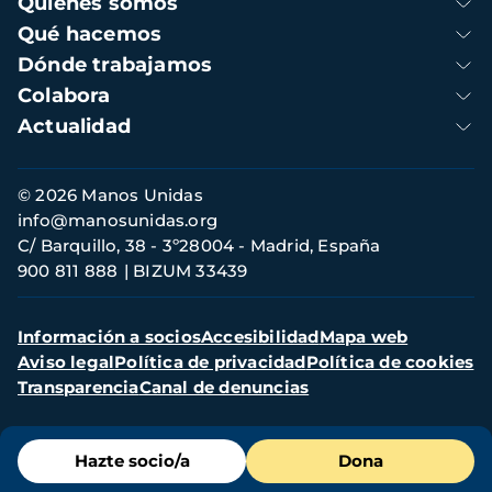
Quienes somos
principal
Qué hacemos
Dónde trabajamos
Colabora
Actualidad
Información
© 2026 Manos Unidas
de
info@manosunidas.org
contacto
C/ Barquillo, 38 - 3º28004 - Madrid, España
900 811 888
BIZUM 33439
Menú
Información a socios
Accesibilidad
Mapa web
secundario
Aviso legal
Política de privacidad
Política de cookies
Transparencia
Canal de denuncias
Menú
Hazte socio/a
Dona
de
destacados