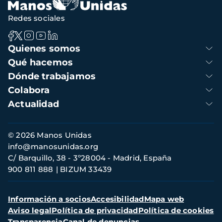
Redes sociales
Navegación
Quienes somos
principal
Qué hacemos
Dónde trabajamos
Colabora
Actualidad
Información
© 2026 Manos Unidas
de
info@manosunidas.org
contacto
C/ Barquillo, 38 - 3º28004 - Madrid, España
900 811 888
BIZUM 33439
Menú
Información a socios
Accesibilidad
Mapa web
secundario
Aviso legal
Política de privacidad
Política de cookies
Transparencia
Canal de denuncias