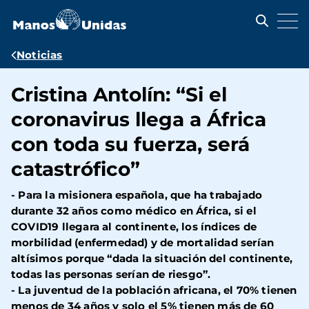
Pasar
al
contenido
principal
Ruta
Noticias
de
Cristina Antolín: “Si el
navegación
coronavirus llega a África
con toda su fuerza, será
catastrófico”
- Para la misionera española, que ha trabajado
durante 32 años como médico en África, si el
COVID19 llegara al continente, los índices de
morbilidad (enfermedad) y de mortalidad serían
altísimos porque “dada la situación del continente,
todas las personas serían de riesgo”.
- La juventud de la población africana, el 70% tienen
menos de 34 años y solo el 5% tienen más de 60