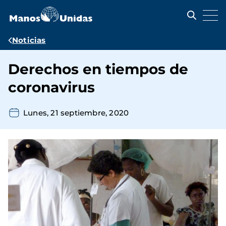
Pasar
al
contenido
principal
Ruta
Noticias
de
Derechos en tiempos de
navegación
coronavirus
Lunes, 21 septiembre, 2020