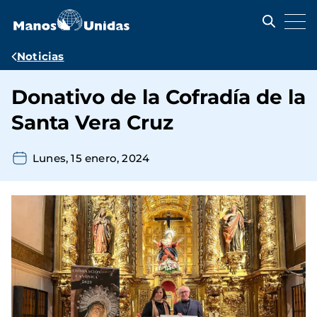
Pasar
al
contenido
principal
Ruta
Noticias
de
Donativo de la Cofradía de la
navegación
Santa Vera Cruz
Lunes, 15 enero, 2024