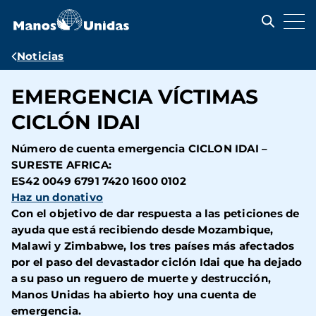
Pasar
al
contenido
principal
Ruta
Noticias
de
EMERGENCIA VÍCTIMAS
navegación
CICLÓN IDAI
Número de cuenta emergencia CICLON IDAI –
SURESTE AFRICA:
ES42 0049 6791 7420 1600 0102
Haz un donativo
Con el objetivo de dar respuesta a las peticiones de
ayuda que está recibiendo desde Mozambique,
Malawi y Zimbabwe, los tres países más afectados
por el paso del devastador ciclón Idai que ha dejado
a su paso un reguero de muerte y destrucción,
Manos Unidas ha abierto hoy una cuenta de
emergencia.