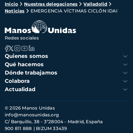
Ruta
Inicio
Nuestras delegaciones
Valladolid
Noticias
EMERGENCIA VÍCTIMAS CICLÓN IDAI
de
navegación
Redes sociales
Navegación
Quienes somos
principal
Qué hacemos
Dónde trabajamos
Colabora
Actualidad
Información
© 2026 Manos Unidas
de
info@manosunidas.org
contacto
C/ Barquillo, 38 - 3º28004 - Madrid, España
900 811 888
BIZUM 33439