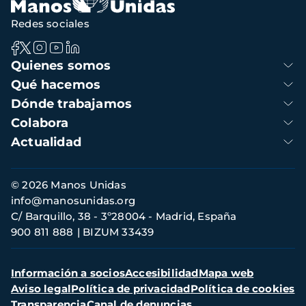
Redes sociales
Navegación
Quienes somos
principal
Qué hacemos
Dónde trabajamos
Colabora
Actualidad
Información
© 2026 Manos Unidas
de
info@manosunidas.org
contacto
C/ Barquillo, 38 - 3º28004 - Madrid, España
900 811 888
BIZUM 33439
Menú
Información a socios
Accesibilidad
Mapa web
secundario
Aviso legal
Política de privacidad
Política de cookies
Transparencia
Canal de denuncias