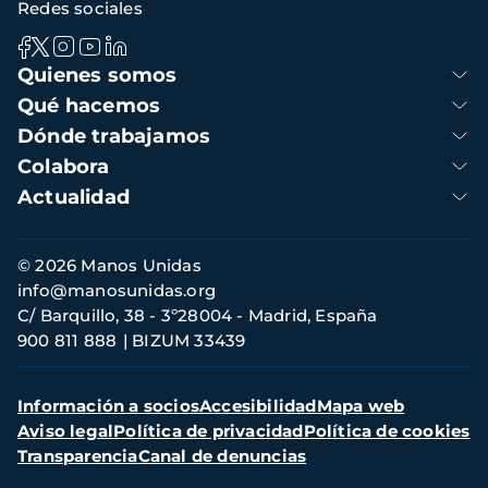
Redes sociales
Navegación
Quienes somos
principal
Qué hacemos
Dónde trabajamos
Colabora
Actualidad
Información
© 2026 Manos Unidas
de
info@manosunidas.org
contacto
C/ Barquillo, 38 - 3º28004 - Madrid, España
900 811 888
BIZUM 33439
Menú
Información a socios
Accesibilidad
Mapa web
secundario
Aviso legal
Política de privacidad
Política de cookies
Transparencia
Canal de denuncias