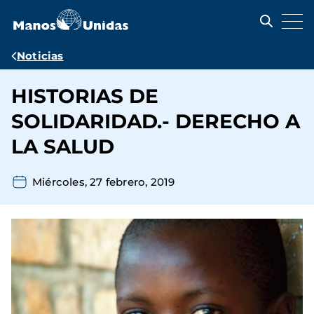
Pasar
al
contenido
principal
Ruta
Noticias
de
HISTORIAS DE
navegación
SOLIDARIDAD.- DERECHO A
LA SALUD
Miércoles, 27 febrero, 2019