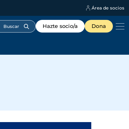
Área de socios
M
d
c
Menú
Hazte socio/a
Dona
d
de
us
destacados
cabecera