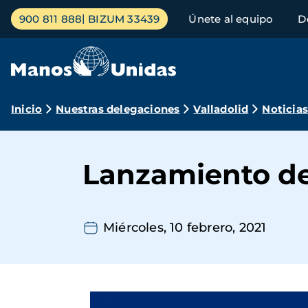
Pasar
Menú
900 811 888
BIZUM 33439
Únete al equipo
D
al
principal
contenido
principal
Ruta
Inicio
Nuestras delegaciones
Valladolid
Noticia
de
navegación
Lanzamiento d
Miércoles, 10 febrero, 2021