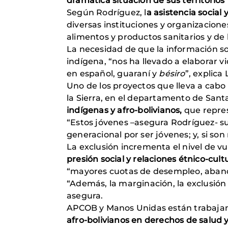
dramática situación de sus territorios
”
Según Rodríguez, l
a asistencia social
diversas instituciones y organizacio
alimentos y productos sanitarios y de 
La necesidad de que la información so
indígena, “nos ha llevado a elaborar 
en español, guaraní y
bésiro
”, explica
Uno de los proyectos que lleva a cabo
la Sierra, en el departamento de Santa
indígenas y afro-bolivianos,
que repres
“Estos jóvenes –asegura Rodríguez- suf
generacional por ser jóvenes; y, si so
La exclusión incrementa el nivel de vu
presión social y relaciones étnico-cult
“mayores cuotas de desempleo, abando
“Además, la marginación, la exclusión 
asegura.
APCOB y Manos Unidas están trabaja
afro-bolivianos en derechos de salud 