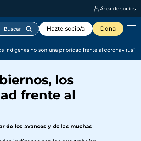
Área de socios
M
d
c
Menú
Hazte socio/a
Dona
d
de
us
destacados
cabecera
s indígenas no son una prioridad frente al coronavirus”
iernos, los
ad frente al
sar de los avances y de las muchas