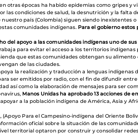
 en otras épocas ha habido epidemias como gripes y 
las condiciones de salud, la desnutrición y la falta d
nuestro país (Colombia) siguen siendo inexistentes o i
 estas comunidades indígenas.
Para el gobierno estos 
 del apoyo a las comunidades indígenas uno de sus p
rabaja para evitar el acceso a los territorios indígena
enda que estas comunidades obtengan su alimento de 
vengan de las ciudades.
apoya la realización y traducción a lenguas indígenas
ara ser emitidos por radio, con el fin de difundir entr
edad así como la elaboración de mensajes para ser co
onavirus,
Manos Unidas ha aprobado 13 acciones de e
apoyar a la población indígena de América, Asia y Afri
B
, (Apoyo Para el Campesino-indígena del Oriente Boliv
 información oficial sobre la situación de las comunidad
 nivel territorial optaron por construir y consolidar re