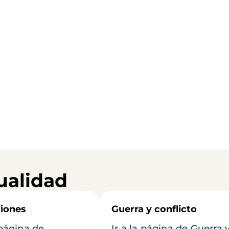
ualidad
iones
Guerra y conflicto
 página de
Ir a la página de Guerra 