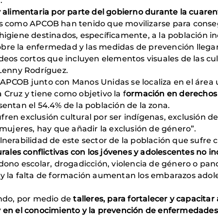
.
 y alimentaria por parte del gobierno durante la cuar
nes como APCOB han tenido que movilizarse para conse
higiene destinados, específicamente, a la población ind
bre la enfermedad y las medidas de prevención llegar
videos cortos que incluyen elementos visuales de las c
 Lenny Rodríguez.
 APCOB junto con Manos Unidas se localiza en el área
 Cruz y tiene como objetivo la f
ormación en derechos 
entan el 54.4% de la población de la zona.
ren exclusión cultural por ser indígenas, exclusión de
n mujeres, hay que añadir la exclusión de género”.
lnerabilidad de este sector de la población que sufre c
urales conflictivas con los jóvenes y adolescentes no i
no escolar, drogadicción, violencia de género o pandi
y la falta de formación aumentan los embarazos adolesc
ndo, por medio de
talleres, para fortalecer y capacita
y en el conocimiento y la prevención de enfermedades