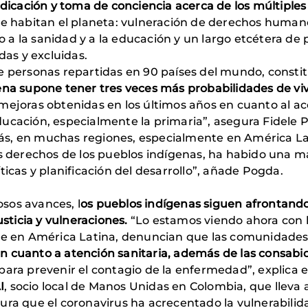
ndicación y toma de conciencia acerca de
los
múltiples
e habitan el planeta: vulneración de derechos huma
eso a la sanidad y a la educación y un largo etcétera d
as y excluidas.
e personas repartidas en 90 países del mundo, constit
ena supone tener tres veces más probabilidades de viv
mejoras obtenidas en los últimos años en cuanto al ac
ducación, especialmente la primaria”, asegura Fidele
s, en muchas regiones, especialmente en América La
os derechos de los pueblos indígenas, ha habido una ma
ticas y planificación del desarrollo”, añade Pogda.
sos avances, l
os pueblos indígenas siguen afrontando
usticia y vulneraciones.
“Lo estamos viendo ahora con 
nte en América Latina, denuncian que las comunidades
en cuanto a atención sanitaria, además de las consabi
 para prevenir el contagio de la enfermedad”, explica 
I
, socio local de Manos Unidas en Colombia, que llev
ura que el coronavirus ha acrecentado la vulnerabilid