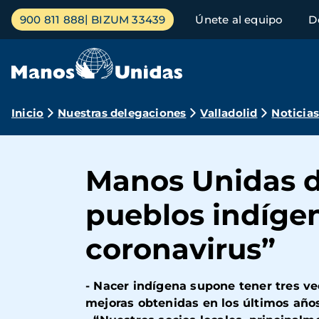
Pasar
Menú
900 811 888
BIZUM 33439
Únete al equipo
D
al
principal
contenido
principal
Ruta
Inicio
Nuestras delegaciones
Valladolid
Noticia
de
navegación
Manos Unidas de
pueblos indígen
coronavirus”
- Nacer indígena supone tener tres ve
mejoras obtenidas en los últimos años