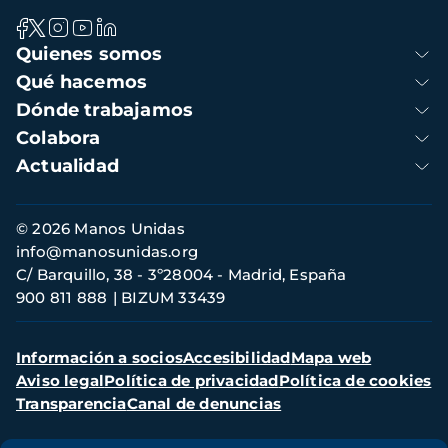
Navegación
Quienes somos
principal
Qué hacemos
Dónde trabajamos
Colabora
Actualidad
Información
© 2026 Manos Unidas
de
info@manosunidas.org
contacto
C/ Barquillo, 38 - 3º28004 - Madrid, España
900 811 888
BIZUM 33439
Menú
Información a socios
Accesibilidad
Mapa web
secundario
Aviso legal
Política de privacidad
Política de cookies
Transparencia
Canal de denuncias