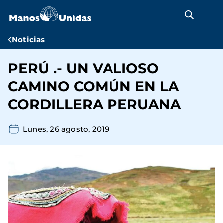
Pasar
al
contenido
principal
Ruta
Noticias
de
PERÚ .- UN VALIOSO
navegación
CAMINO COMÚN EN LA
CORDILLERA PERUANA
Lunes, 26 agosto, 2019