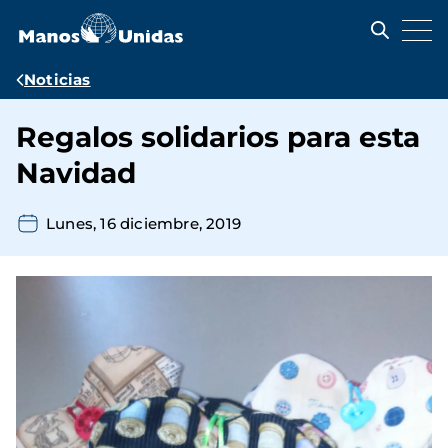
Pasar
al
contenido
principal
Ruta
Noticias
de
Regalos solidarios para esta
navegación
Navidad
Lunes, 16 diciembre, 2019