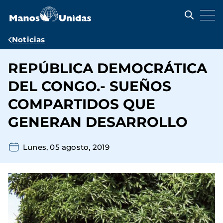
Pasar
al
contenido
principal
Ruta
Noticias
de
REPÚBLICA DEMOCRÁTICA
navegación
DEL CONGO.- SUEÑOS
COMPARTIDOS QUE
GENERAN DESARROLLO
Lunes, 05 agosto, 2019