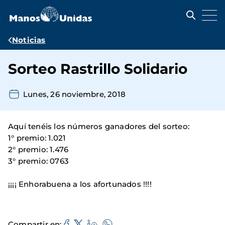
Pasar
al
contenido
principal
Ruta
Noticias
de
Sorteo Rastrillo Solidario
navegación
Lunes, 26 noviembre, 2018
Aquí tenéis los números ganadores del sorteo:
1° premio: 1.021
2° premio: 1.476
3° premio: 0763
¡¡¡¡ Enhorabuena a los afortunados !!!!
Compartir en