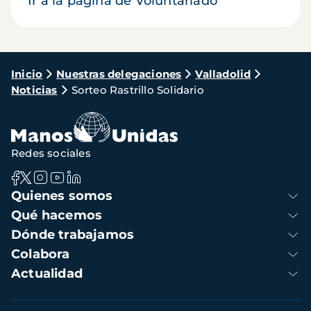
Ir a la página de Voluntariado
Ruta
Inicio
Nuestras delegaciones
Valladolid
Noticias
Sorteo Rastrillo Solidario
de
navegación
Redes sociales
Navegación
Quienes somos
principal
Qué hacemos
Dónde trabajamos
Colabora
Actualidad