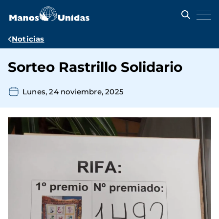
Pasar
al
contenido
principal
Ruta
Noticias
de
Sorteo Rastrillo Solidario
navegación
Lunes, 24 noviembre, 2025