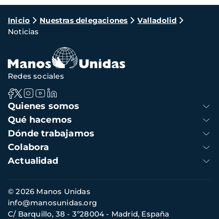
Ruta
Inicio
Nuestras delegaciones
Valladolid
Noticias
de
navegación
Redes sociales
Navegación
Quienes somos
principal
Qué hacemos
Dónde trabajamos
Colabora
Actualidad
Información
© 2026 Manos Unidas
de
info@manosunidas.org
contacto
C/ Barquillo, 38 - 3º28004 - Madrid, España