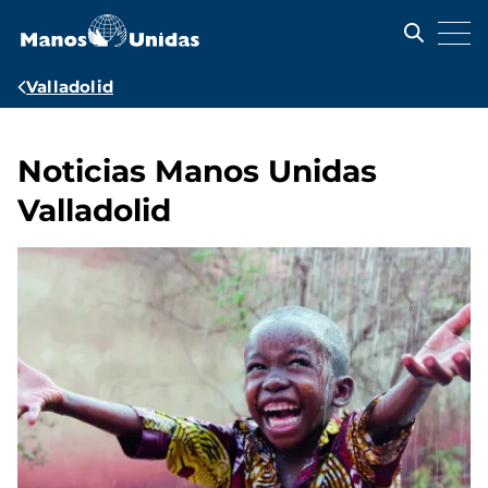
Pasar
al
contenido
principal
Ruta
Valladolid
de
navegación
Noticias Manos Unidas
Valladolid