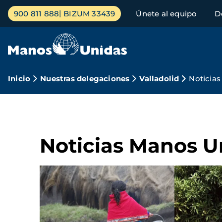
Pasar
Menú
900 811 888
BIZUM 33439
Únete al equipo
D
al
principal
contenido
principal
Ruta
Inicio
Nuestras delegaciones
Valladolid
Noticias
de
navegación
Noticias Manos U