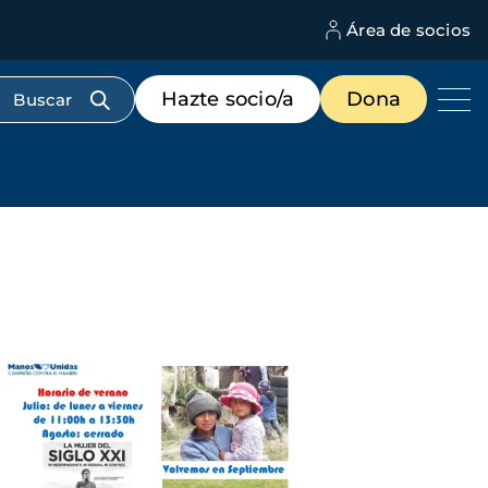
Área de socios
M
d
c
Menú
Hazte socio/a
Dona
d
de
us
destacados
cabecera