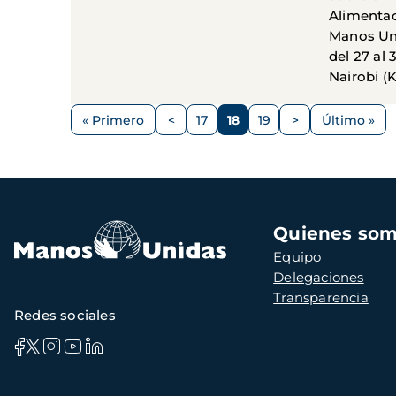
Alimentac
Manos Uni
del 27 al
Nairobi (K
Paginación
« Primero
<
17
18
19
>
Último »
Primera
Página
Página
Página
Página
Siguiente
Última
página
anterior
página
página
Navegación
Quienes so
principal
Equipo
Delegaciones
Transparencia
Redes sociales