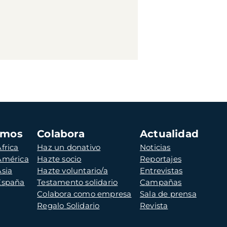
amos
Colabora
Actualidad
frica
Haz un donativo
Noticias
 América
Hazte socio
Reportajes
Asia
Hazte voluntario/a
Entrevistas
 España
Testamento solidario
Campañas
Colabora como empresa
Sala de prensa
Regalo Solidario
Revista