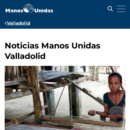
Pasar
al
contenido
principal
Ruta
Valladolid
de
navegación
Noticias Manos Unidas
Valladolid