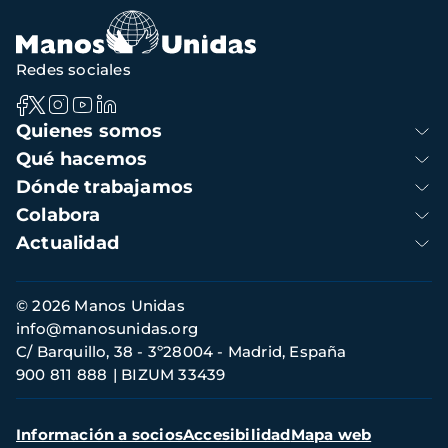
navegación
Redes sociales
Navegación
Quienes somos
principal
Qué hacemos
Dónde trabajamos
Colabora
Actualidad
Información
© 2026 Manos Unidas
de
info@manosunidas.org
contacto
C/ Barquillo, 38 - 3º28004 - Madrid, España
900 811 888
BIZUM 33439
Menú
Información a socios
Accesibilidad
Mapa web