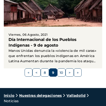
Viernes, 06 Agosto, 2021
Día Internacional de los Pueblos
Indígenas - 9 de agosto
Manos Unidas denuncia la «violencia de mil caras»
que enfrentan los pueblos indígenas en América
Latina Aumentan durante la pandemia los ataques
a...
Paginación
<
8
9
10
>
Página
Página
Página
Página
Siguiente
anterior
página
Ruta
Inicio
Nuestras delegaciones
Valladolid
Noticias
de